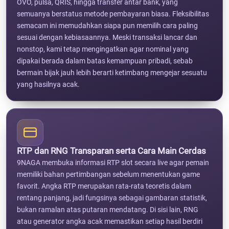
OVO, pulsa, QRIS, hingga transfer antar bank, yang
semuanya berstatus metode pembayaran biasa. Fleksibilitas
semacam ini memudahkan siapa pun memilih cara paling
sesuai dengan kebiasaannya. Meski transaksi lancar dan
nonstop, kami tetap mengingatkan agar nominal yang
dipakai berada dalam batas kemampuan pribadi, sebab
bermain bijak jauh lebih berarti ketimbang mengejar sesuatu
yang hasilnya acak.
RTP dan RNG Transparan serta Cara Main Cerdas
9NAGA membuka informasi RTP slot secara live agar pemain
memiliki bahan pertimbangan sebelum menentukan game
favorit. Angka RTP merupakan rata-rata teoretis dalam
rentang panjang, jadi fungsinya sebagai gambaran statistik,
bukan ramalan atas putaran mendatang. Di sisi lain, RNG
atau generator angka acak memastikan setiap hasil berdiri