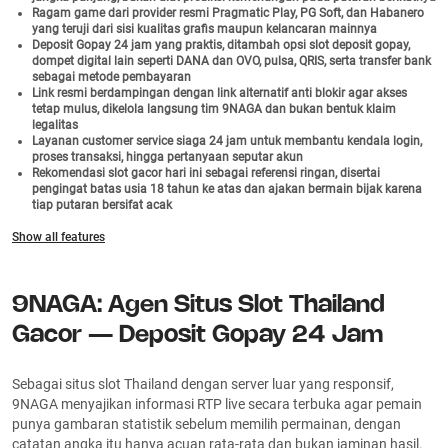
Ragam game dari provider resmi Pragmatic Play, PG Soft, dan Habanero
yang teruji dari sisi kualitas grafis maupun kelancaran mainnya
Deposit Gopay 24 jam yang praktis, ditambah opsi slot deposit gopay,
dompet digital lain seperti DANA dan OVO, pulsa, QRIS, serta transfer bank
sebagai metode pembayaran
Link resmi berdampingan dengan link alternatif anti blokir agar akses
tetap mulus, dikelola langsung tim 9NAGA dan bukan bentuk klaim
legalitas
Layanan customer service siaga 24 jam untuk membantu kendala login,
proses transaksi, hingga pertanyaan seputar akun
Rekomendasi slot gacor hari ini sebagai referensi ringan, disertai
pengingat batas usia 18 tahun ke atas dan ajakan bermain bijak karena
tiap putaran bersifat acak
Show all features
9NAGA: Agen Situs Slot Thailand
Gacor — Deposit Gopay 24 Jam
Sebagai situs slot Thailand dengan server luar yang responsif,
9NAGA menyajikan informasi RTP live secara terbuka agar pemain
punya gambaran statistik sebelum memilih permainan, dengan
catatan angka itu hanya acuan rata-rata dan bukan jaminan hasil.