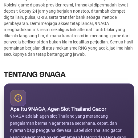
Koleksi game dipasok provider resmi, transaksi dipermudah lewat
deposit Gopay 24 jam yang berjalan nonstop, ditambah dompet
digital lain, pulsa, QRIS, serta transfer bank sebagai metode
pembayaran. Demi menjaga akses tetap lancar, 9NAGA
menghadirkan link resmi sekaligus link alternatif anti blokir yang
dikelola langsung tim, di mana kanal resmi ini menaungi game dari
penyedia berlisensi dan bukan klaim legalitas perjudian. Semua hasil
permainan berjalan di atas mekanisme RNG yang acak, jadi mainlah
secukupnya dan tetap bertanggung jawab.
TENTANG 9NAGA
Apa Itu 9NAGA, Agen Slot Thailand Gacor
9NAGA adalah agen slot Thailand yang merancang
pengalaman bermain agar terasa sederhana, cepat, dan
nyaman bagi pengguna dewasa. Label slot Thailand gacor
yang melekat merupakan penamaan kategori dan tema yang