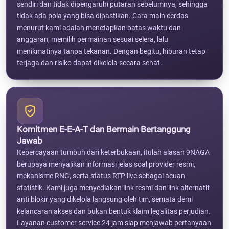
sendiri dan tidak dipengaruhi putaran sebelumnya, sehingga
tidak ada pola yang bisa dipastikan. Cara main cerdas
menurut kami adalah menetapkan batas waktu dan
anggaran, memilih permainan sesuai selera, lalu
menikmatinya tanpa tekanan. Dengan begitu, hiburan tetap
terjaga dan risiko dapat dikelola secara sehat.
Komitmen E-E-A-T dan Bermain Bertanggung
Jawab
Kepercayaan tumbuh dari keterbukaan, itulah alasan 9NAGA
berupaya menyajikan informasi jelas soal provider resmi,
mekanisme RNG, serta status RTP live sebagai acuan
statistik. Kami juga menyediakan link resmi dan link alternatif
anti blokir yang dikelola langsung oleh tim, semata demi
kelancaran akses dan bukan bentuk klaim legalitas perjudian.
Layanan customer service 24 jam siap menjawab pertanyaan