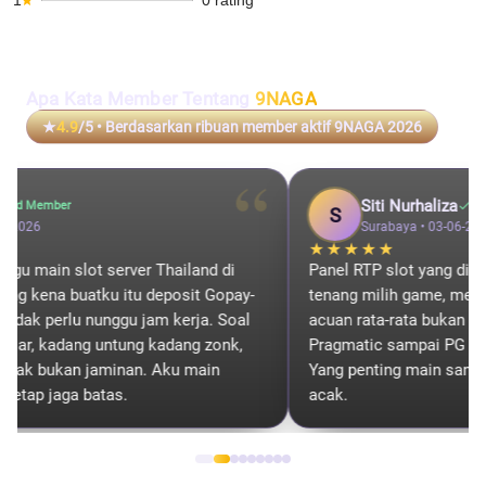
1
0 rating
Apa Kata Member Tentang
9NAGA
★
4.9
/5 • Berdasarkan ribuan member aktif 9NAGA 2026
“
Siti Nurhaliza
Verified Member
S
Surabaya • 03-06-2026
Panel RTP slot yang dibuka terbuka bikin aku lebih
P
tenang milih game, meski aku paham angkanya cuma
l
acuan rata-rata bukan ramalan. Providernya lengkap dari
m
Pragmatic sampai PG Soft, variasinya tidak bikin bosan.
w
Yang penting main santai dan sadar hasil tiap putaran itu
acak.