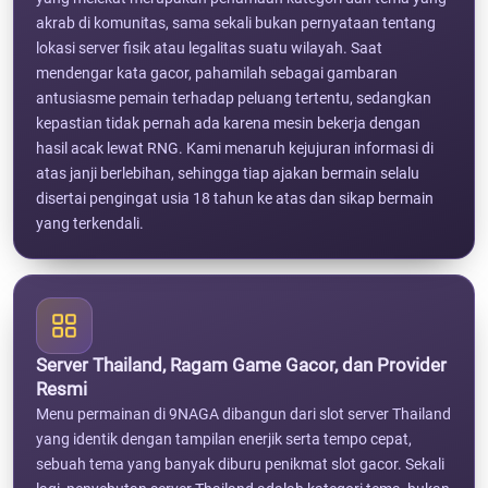
akrab di komunitas, sama sekali bukan pernyataan tentang
lokasi server fisik atau legalitas suatu wilayah. Saat
mendengar kata gacor, pahamilah sebagai gambaran
antusiasme pemain terhadap peluang tertentu, sedangkan
kepastian tidak pernah ada karena mesin bekerja dengan
hasil acak lewat RNG. Kami menaruh kejujuran informasi di
atas janji berlebihan, sehingga tiap ajakan bermain selalu
disertai pengingat usia 18 tahun ke atas dan sikap bermain
yang terkendali.
Server Thailand, Ragam Game Gacor, dan Provider
Resmi
Menu permainan di 9NAGA dibangun dari slot server Thailand
yang identik dengan tampilan enerjik serta tempo cepat,
sebuah tema yang banyak diburu penikmat slot gacor. Sekali