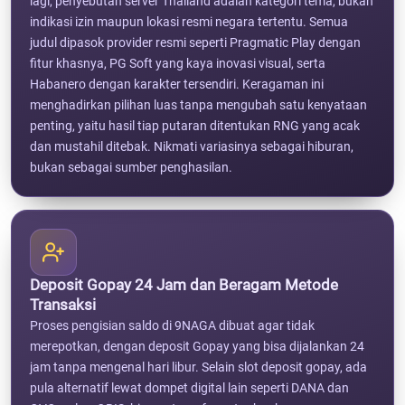
lagi, penyebutan server Thailand adalah kategori tema, bukan
indikasi izin maupun lokasi resmi negara tertentu. Semua
judul dipasok provider resmi seperti Pragmatic Play dengan
fitur khasnya, PG Soft yang kaya inovasi visual, serta
Habanero dengan karakter tersendiri. Keragaman ini
menghadirkan pilihan luas tanpa mengubah satu kenyataan
penting, yaitu hasil tiap putaran ditentukan RNG yang acak
dan mustahil ditebak. Nikmati variasinya sebagai hiburan,
bukan sebagai sumber penghasilan.
Deposit Gopay 24 Jam dan Beragam Metode
Transaksi
Proses pengisian saldo di 9NAGA dibuat agar tidak
merepotkan, dengan deposit Gopay yang bisa dijalankan 24
jam tanpa mengenal hari libur. Selain slot deposit gopay, ada
pula alternatif lewat dompet digital lain seperti DANA dan